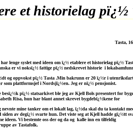
ere et historielag pï¿½ 
Tasta, 1
 syslet med ideen om ï¿½ etablere et historielag pï¿½ Tast
nska
er vi noksï¿½ fattige pï¿½ nedskrevet historie i lokalsamfunn
oppvokst pï¿½ Tasta .Min bakrunn er 20 ï¿½r i utenriksfart,
lattformsjef i Nordsjï¿½en. Jeg er nï¿½ pensjonist.
 pï¿½ statsarkivet ble jeg av Kjell Bols presentert for byg
Risa, hun har blant annet skrevet bygdebï¿½kene for
mine tanker om et lokalt lag, ï¿½da skal du ta kontakt me
av degï¿½ svarte hun. Det viste seg at Kjell hadde gï¿½tt sv
Vi bestemte oss der og da og kalle inn en tilfeldig
 av Tastafolk.