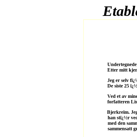
Etabl
Undertegnede har lenge
Etter mitt kjen
Jeg er selv fï¿½dt og 
De siste 25 ï¿½r som p
Ved et av mine besï¿½k
forfatteren Lisabeth 
Bjerkreim. Jeg nevnte 
han stï¿½r ved siden 
med den samme ideen. 
sammensatt gruppe