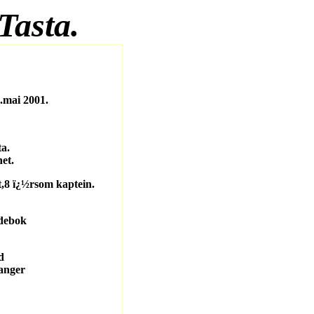
Tasta.
6.mai 2001.
a.
et.
8 ï¿½rsom kaptein.
debok
d
anger