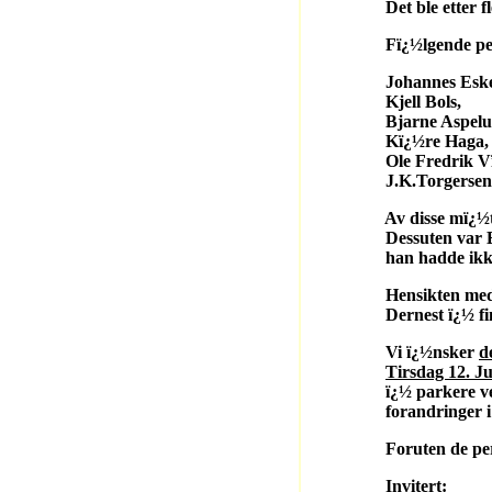
Det ble etter flere ut
Fï¿½lgende persone
Johannes Eskel
Kjell Bols,
Bjarne Aspelun
Kï¿½re Haga,
Ole Fredrik Vï¿½
J.K.Torgersen
Av disse mï¿½tte alle
Dessuten var Enok Ko
han hadde ikke anledni
Hensikten med mï¿½te
Dernest ï¿½ finne ressu
Vi ï¿½nsker
d
Tirsdag 12. J
ï¿½ parkere ved barne
forandringer i tid og 
Foruten de personer so
Invitert: