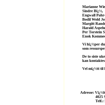
Marianne Wiese
Sindre Bï¿½,
Engwall Pahr-Iv
Bodil Wold John
Margitt Randeber
Harald Aspelun
Per Torstein Svï
Enok Kommeda
Vi hï¿½per du er inter
som ressurspers
De to siste ukene i mai
kan kontaktes. Jeg ve
Vel mï¿½tt til histo
Med ve
Jan K.
Adresse: Vï¿½lsta
4025 Stava
Telf.: 5156