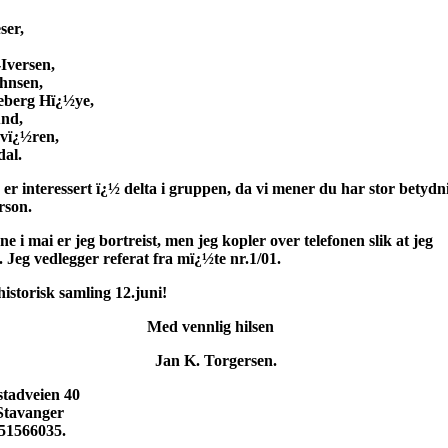
r,
ersen,
sen,
g Hï¿½ye,
d,
¿½ren,
l.
essert ï¿½ delta i gruppen, da vi mener du har stor betydn
on.
 er jeg bortreist, men jeg kopler over telefonen slik at jeg
dlegger referat fra mï¿½te nr.1/01.
risk samling 12.juni!
nnlig hilsen
 Torgersen.
dveien 40
nger
6035.