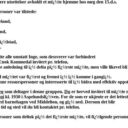
settelser avholdt et mï¿½te hjemme hos meg den 15.d.s.
r var tilstede:
and,
d,
lstad,
.
 unntatt Inge, som dessverre var forhindret
mmedal invitert pr. telefon,
ng til ï¿½ delta pï¿½ fï¿½rste mï¿½te, men ville likevel bli
t var fï¿½rst og fremst ï¿½ ï¿½ komme i gangï¿½.
rspersoner og interesserte til ï¿½ bidra med effektiv oppst
eg
som deltager i denne gruppen.
Du
er herved invitert til mï¿½te n
uni
kl. 1930 i Aspelundslï¿½ven. For de som er ukjente er det lettest
hagen ved Middelton, og gï¿½ ned. Dersom det blir
sted vil du bli kontaktet pr. telefon.
m deltok pï¿½ det fï¿½rste mï¿½te, vil fï¿½lgende personer