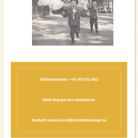
Telefonnummer: +47 913 92 462
Meld deg på vårt nyhetsbrev
Kontakt oss på
post@tastahistorielag.no