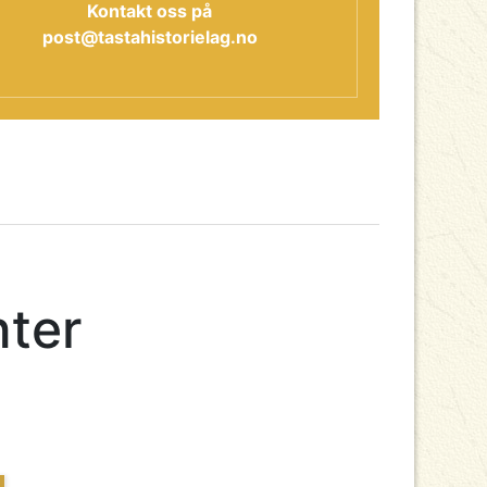
Kontakt oss på
post@tastahistorielag.no
nter