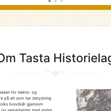
Om Tasta Historiela
essen for slekts- og
are på alt som har betydning
olks livsvilkår gjennom
lag og samarbeider med andre