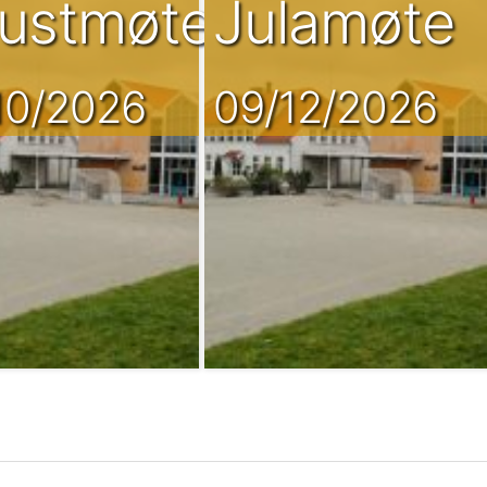
g
ustmøte
Julamøte
10/2026
09/12/2026