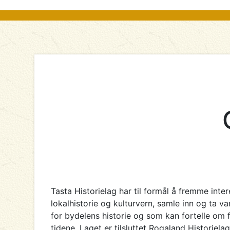
Tasta Historielag har til formål å fremme inter
lokalhistorie og kulturvern, samle inn og ta v
for bydelens historie og som kan fortelle om f
tidene. Laget er tilsluttet Rogaland Historie