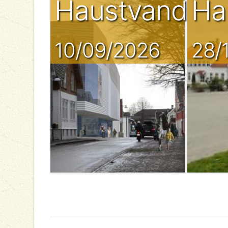
Haustvandrin
Ha
10/09/2026
28/