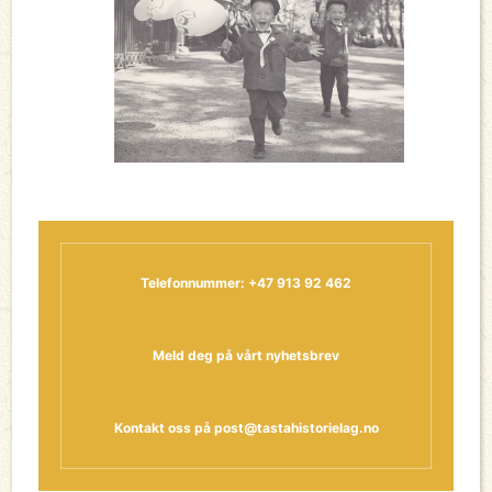
Telefonnummer: +47 913 92 462
Meld deg på vårt nyhetsbrev
Kontakt oss på
post@tastahistorielag.no