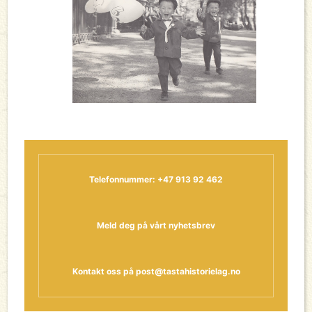
Telefonnummer: +47 913 92 462
Meld deg på vårt nyhetsbrev
Kontakt oss på
post@tastahistorielag.no