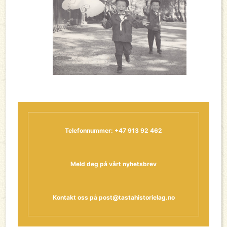
Telefonnummer: +47 913 92 462
Meld deg på vårt nyhetsbrev
Kontakt oss på
post@tastahistorielag.no